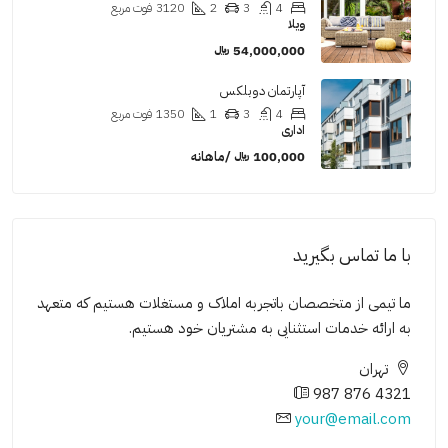
4
3
2
3120
فوت مربع
ویلا
54,000,000 ﷼
آپارتمان دوبلکس
4
3
1
1350
فوت مربع
اداری
100,000 ﷼ /ماهانه
با ما تماس بگیرید
ما تیمی از متخصصان باتجربه املاک و مستغلات هستیم که متعهد
به ارائه خدمات استثنایی به مشتریان خود هستیم.
تهران
987 876 4321
your@email.com