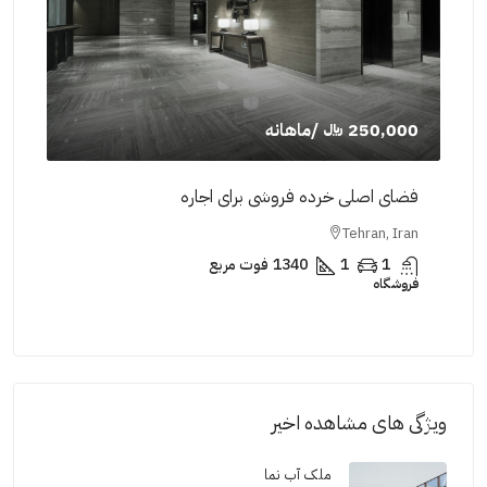
250,000 ﷼
/ماهانه
,000
فضای اصلی خرده فروشی برای اجاره
فضای
Iran
Tehran, Iran
1
1
1340
فوت مربع
فروشگاه
فروش
ویژگی های مشاهده اخیر
ملک آب نما