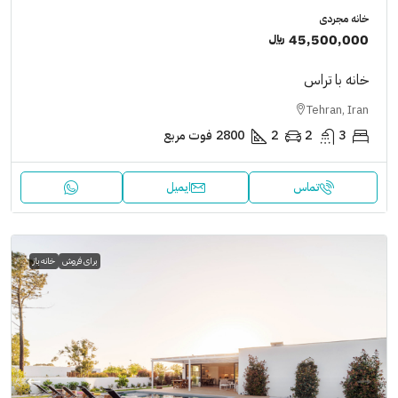
خانه مجردی
45,500,000 ﷼
خانه با تراس
Tehran, Iran
3
2
2
2800
فوت مربع
تماس
ایمیل
برای فروش
خانه باز