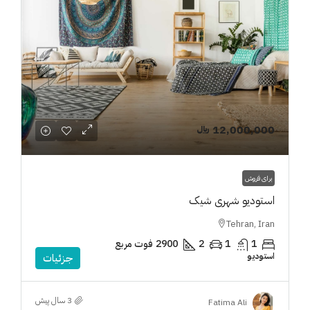
12,000,000 ﷼
برای فروش
استودیو شهری شیک
Tehran, Iran
1
1
2
2900
فوت مربع
استودیو
جزئیات
3 سال پیش
Fatima Ali