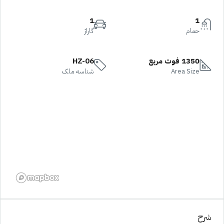
1
1
حمام
گاراژ
1350 فوت مربع
HZ-06
Area Size
شناسه ملک
شرح