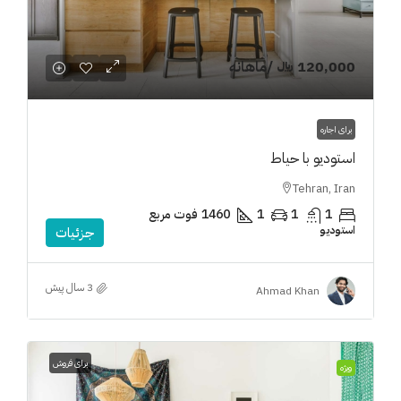
120,000 ﷼
/ماهانه
برای اجاره
استودیو با حیاط
Tehran, Iran
1
1
1
1460
فوت مربع
استودیو
جزئیات
3 سال پیش
Ahmad Khan
برای فروش
ویژه