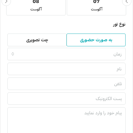
08
07
آگوست
آگوست
نوع تور
به صورت حضوری
چت تصویری
زمان