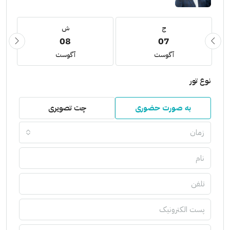
ج
ش
08
07
آگوست
آگوست
نوع تور
به صورت حضوری
چت تصویری
زمان