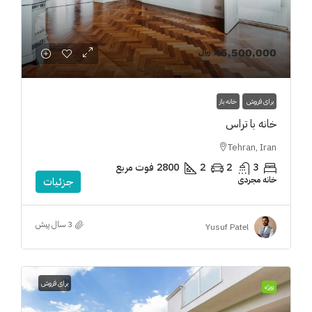
45,500,000 ﷼
برای فروش
خانه باز
خانه با تراس
Tehran, Iran
3
2
2
2800
فوت مربع
خانه مجردی
جزئیات
3 سال پیش
Yusuf Patel
برای فروش
ویژه