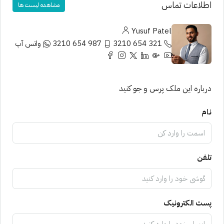
اطلاعات تماس
مشاهده لیست ها
Yusuf Patel
321 654 3210
987 654 3210
واتس آپ
درباره این ملک پرس و جو کنید
نام
تلفن
پست الکترونیک