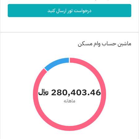
درخواست تور ارسال کنید
ماشین حساب وام مسکن
280,403.46 ﷼
ماهانه