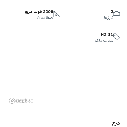
2
3100 فوت مربع
گاراژها
Area Size
HZ-11
شناسه ملک
شرح