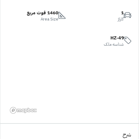
1
1460 فوت مربع
گاراژ
Area Size
HZ-49
شناسه ملک
شرح