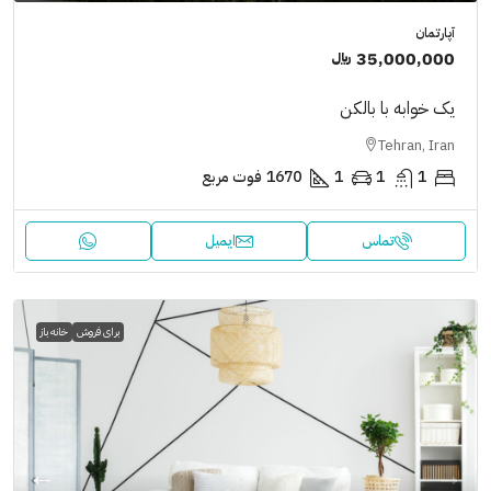
آپارتمان
35,000,000 ﷼
یک خوابه با بالکن
Tehran, Iran
1
1
1
1670
فوت مربع
تماس
ایمیل
برای فروش
خانه باز