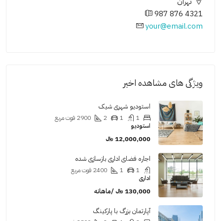
تهران
987 876 4321
your@email.com
ویژگی های مشاهده اخیر
استودیو شهری شیک
1
1
2
2900
فوت مربع
استودیو
12,000,000 ﷼
اجاره فضای اداری بازسازی شده
1
1
2400
فوت مربع
اداری
130,000 ﷼ /ماهانه
آپارتمان بزرگ با پارکینگ