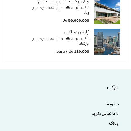
ویلای لوکس با تراس روی پشت بام
4
3
2
2800
فوت مربع
ویلا
56,000,000 ﷼
آپارتمان تریبلکس
4
3
1
2100
فوت مربع
آپارتمان
120,000 ﷼ /ماهانه
شرکت
درباره ما
با ما تماس بگیرید
وبلاگ