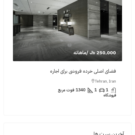
250,000 ﷼
/ماهانه
,000
فضای اصلی خرده فروشی برای اجاره
فضای
Iran
Tehran, Iran
1
1
1340
فوت مربع
فروشگاه
فروش
آخرین پست ها