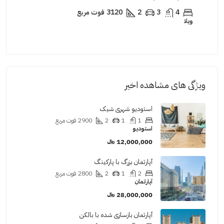
3
2
2
3120
فوت مربع
خانه مجردی
فرو
ویژگی های مشاهده اخیر
استودیو شهری شیک
1
1
2
2900
فوت مربع
استودیو
12,000,000 ﷼
آپارتمان بزرگ با پارکینگ
2
1
2
2800
فوت مربع
آپارتمان
28,000,000 ﷼
آپارتمان بازسازی شده با بالکن