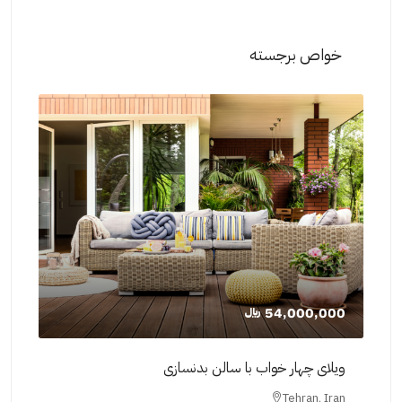
خواص برجسته
23,300,000 ﷼
000
سه خواب با باغچه
فضا
ran
Tehran, Iran