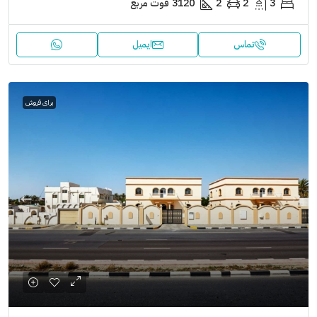
3
2
2
3120
فوت مربع
تماس
ایمیل
برای فروش