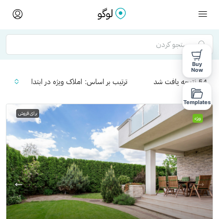
Buy
Now
54
نتیجه یافت شد
ترتیب بر اساس:
املاک ویژه در ابتدا
Templates
برای فروش
ویژه