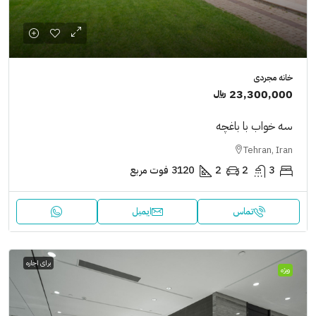
خانه مجردی
23,300,000 ﷼
سه خواب با باغچه
Tehran, Iran
3
2
2
3120
فوت مربع
تماس
ایمیل
برای اجاره
ویژه