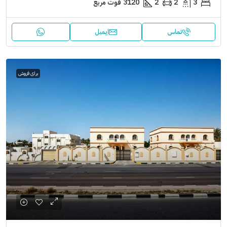
3
2
2
3120
فوت مربع
تماس
ایمیل
برای فروش