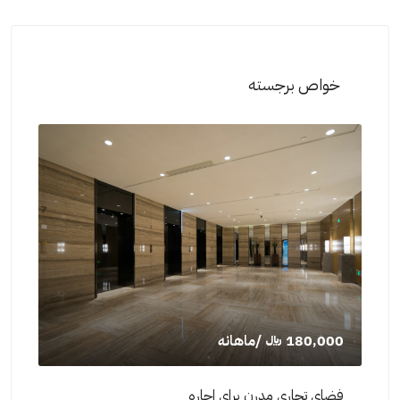
خواص برجسته
130,000 ﷼
/ماهانه
,000
اجاره فضای اداری بازسازی شده
آپار