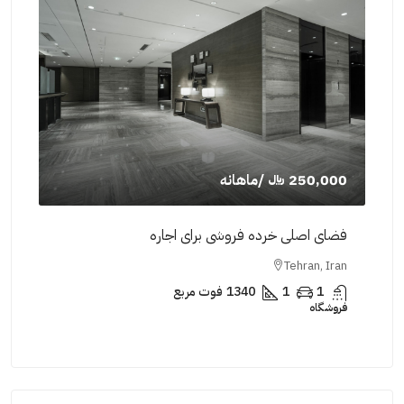
250,000 ﷼
/ماهانه
,000
فضای اصلی خرده فروشی برای اجاره
فضای
Iran
Tehran, Iran
1
1
1340
فوت مربع
فروشگاه
فروش