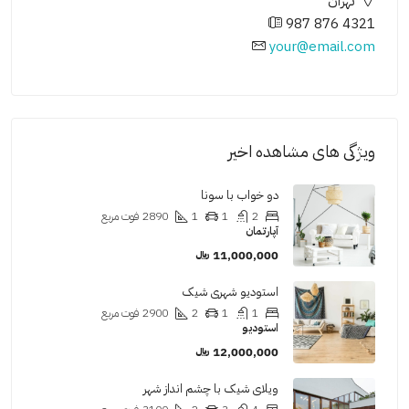
تهران
987 876 4321
your@email.com
ویژگی های مشاهده اخیر
دو خواب با سونا
2
1
1
2890
فوت مربع
آپارتمان
11,000,000 ﷼
استودیو شهری شیک
1
1
2
2900
فوت مربع
استودیو
12,000,000 ﷼
ویلای شیک با چشم انداز شهر