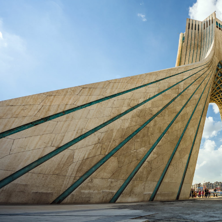
/ماهانه
23,300,000 ﷼
وبلکس
سه خواب با باغچه
Tehran, Iran
1
1350
فوت مربع
3
2
2
3120
فوت م
خانه مجردی