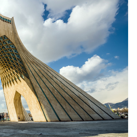
100,000 ﷼
آپارتمان د
Tehran, Iran
3
4
اداری