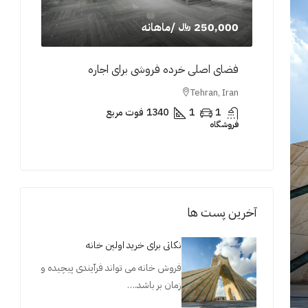
250,000 ﷼
/ماهانه
80,000
فضای اصلی خرده فروشی برای اجاره
فضای ت
n, Iran
Tehran, Iran
ربع
1
1
1340
فوت مربع
1
فروشگاه
فروشگاه
آخرین پست ها
نکاتی برای خرید اولین خانه
فروش خانه می تواند فرآیندی پیچیده و
زمان بر باشد.…