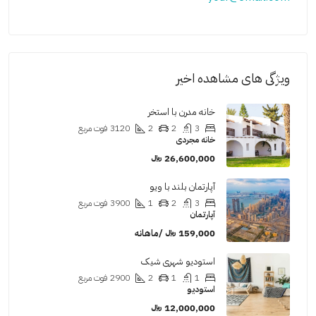
ویژگی های مشاهده اخیر
خانه مدرن با استخر
3
2
2
3120
فوت مربع
خانه مجردی
26,600,000 ﷼
آپارتمان بلند با ویو
3
2
1
3900
فوت مربع
آپارتمان
159,000 ﷼ /ماهانه
استودیو شهری شیک
1
1
2
2900
فوت مربع
استودیو
12,000,000 ﷼