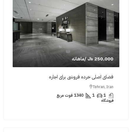
250,000 ﷼
/ماهانه
,000
فضای اصلی خرده فروشی برای اجاره
فضای
Iran
Tehran, Iran
1
1
1340
فوت مربع
فروشگاه
فروش